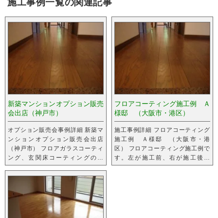
施工事例一覧の関連記事
新築マンションオプション販売
フロアコーティング施工例 Ａ
会出店（神戸市）
様邸 （大阪市・港区）
オプション販売会事例詳細 新築マ
施工事例詳細 フロアコーティング
ンションオプション販売会出店
施工例 Ａ様邸 （大阪市・港
（神戸市） フロアガラスコーティ
区） フロアコーティング施工例で
ング、玄関床コーティングの説
す。左が施工前、右が施工後で
明・販売しました。
す。 エリア大阪府大阪市港区施工
箇...