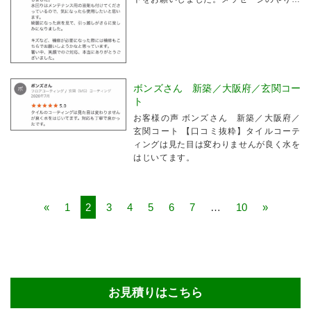
りも早く、日程に余裕がない中、すぐに対
応してもらえました。綺麗になった床を見
て、引っ越しがさらに楽しみになりまし
た。
ボンズさん 新築／大阪府／玄関コー
ト
お客様の声 ボンズさん 新築／大阪府／
玄関コート 【口コミ抜粋】タイルコーテ
ィングは見た目は変わりませんが良く水を
はじいてます。
«
1
2
3
4
5
6
7
…
10
»
お見積りはこちら