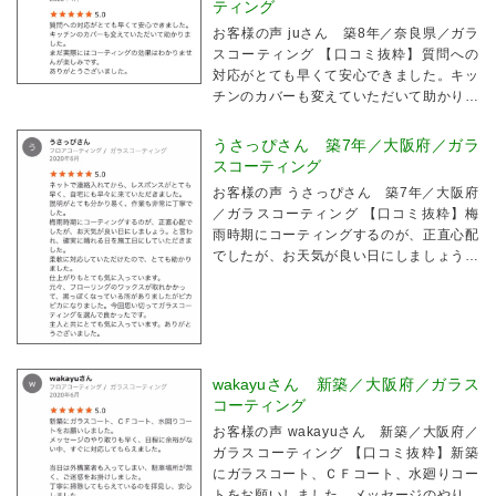
ティング
お客様の声 juさん 築8年／奈良県／ガラ
スコーティング 【口コミ抜粋】質問への
対応がとても早くて安心できました。キッ
チンのカバーも変えていただいて助かりま
した。
うさっぴさん 築7年／大阪府／ガラ
スコーティング
お客様の声 うさっぴさん 築7年／大阪府
／ガラスコーティング 【口コミ抜粋】梅
雨時期にコーティングするのが、正直心配
でしたが、お天気が良い日にしましょう。
と言われ、確実に晴れる日を施工日にして
いただきました。元々、フローリングのワ
ックスが取れかかって、黒っぽくなってい
る所がありま...
wakayuさん 新築／大阪府／ガラス
コーティング
お客様の声 wakayuさん 新築／大阪府／
ガラスコーティング 【口コミ抜粋】新築
にガラスコート、ＣＦコート、水廻りコー
トをお願いしました。メッセージのやり取