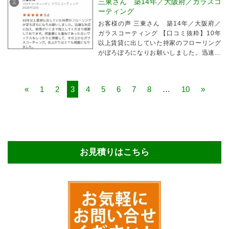
三東さん 築14年／大阪府／ガラスコ
ーティング
お客様の声 三東さん 築14年／大阪府／
ガラスコーティング 【口コミ抜粋】10年
以上賃貸に出していた持家のフローリング
がぼろぼろになりお願いしました。迅速な
対応に加え、納得がいくまで施工してくだ
さり感謝しております。仕上がりはとても
綺麗になりました。
«
1
2
3
4
5
6
7
8
…
10
»
お見積りはこちら