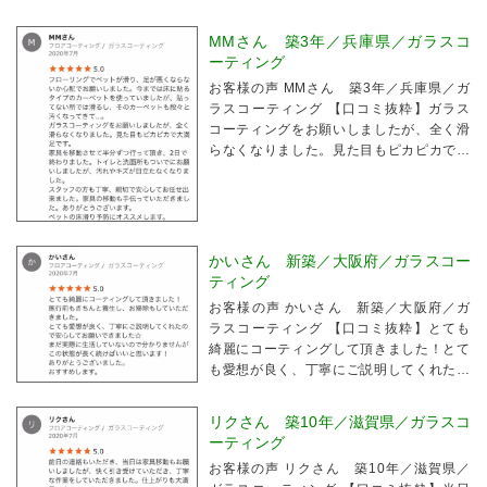
MMさん 築3年／兵庫県／ガラスコ
ーティング
お客様の声 MMさん 築3年／兵庫県／ガ
ラスコーティング 【口コミ抜粋】ガラス
コーティングをお願いしましたが、全く滑
らなくなりました。見た目もピカピカで大
満足です。家具を移動させて半分ずつ行っ
て頂き、2日で終わりました。スタッフの
方も丁寧、親切で安心してお任せ出来まし
た。家具の移...
かいさん 新築／大阪府／ガラスコー
ティング
お客様の声 かいさん 新築／大阪府／ガ
ラスコーティング 【口コミ抜粋】とても
綺麗にコーティングして頂きました！とて
も愛想が良く、丁寧にご説明してくれたの
で安心してお願いできました☆
リクさん 築10年／滋賀県／ガラスコ
ーティング
お客様の声 リクさん 築10年／滋賀県／