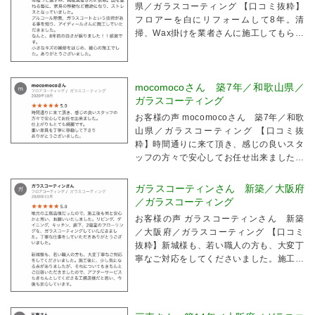
県／ガラスコーティング 【口コミ抜粋】
フロアーを白にリフォームして8年。清
掃、Wax掛けを業者さんに施工してもらっ
ても、2年経つと黒ずみ、再度業者さんに
依頼。回を重ねる毎に、家具の移動など億
劫になり、ストレスとなっていました。ア
イディー...
mocomocoさん 築7年／和歌山県／
ガラスコーティング
お客様の声 mocomocoさん 築7年／和歌
山県／ガラスコーティング 【口コミ抜
粋】時間通りに来て頂き、感じの良いスタ
ッフの方々で安心してお任せ出来ました。
仕上がりもとても綺麗です。重い家具を丁
寧に移動して下さりありがとうございまし
ガラスコーティンさん 新築／大阪府
た。
／ガラスコーティング
お客様の声 ガラスコーティンさん 新築
／大阪府／ガラスコーティング 【口コミ
抜粋】新城様も、若い職人の方も、大変丁
寧なご対応をしてくださいました。施工後
に、少し気になる点がありましたが、それ
についてもきちんとご回答いただきました
ので、アフターサービスもきちんとしてく
ださる工務店様...