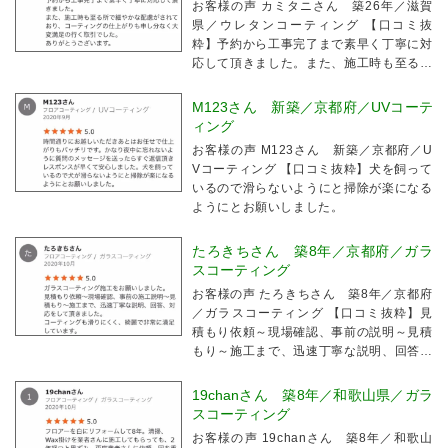
お客様の声 カミタニさん 築26年／滋賀
県／ウレタンコーティング 【口コミ抜
粋】予約から工事完了まで素早く丁寧に対
応して頂きました。また、施工時も至る所
で細やかな配慮がされており、コーティン
グの仕上がりも申し分なく大変満足の行く
M123さん 新築／京都府／UVコーテ
取引でした。
ィング
お客様の声 M123さん 新築／京都府／U
Vコーティング 【口コミ抜粋】犬を飼って
いるので滑らないようにと掃除が楽になる
ようにとお願いしました。
たろきちさん 築8年／京都府／ガラ
スコーティング
お客様の声 たろきちさん 築8年／京都府
／ガラスコーティング 【口コミ抜粋】見
積もり依頼～現場確認、事前の説明～見積
もり～施工まで、迅速丁寧な説明、回答、
対応をしていただきました。コーティング
も滑りにくく、綺麗で非常に満足していま
19chanさん 築8年／和歌山県／ガラ
す。
スコーティング
お客様の声 19chanさん 築8年／和歌山