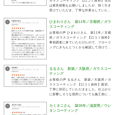
ガラスコーティング 【口コミ抜粋】当日
は家具移動もお願いしましたが、快く引き
受けていただき、丁寧な作業をしていただ
きました。
ひまわりさん 築11年／京都府／ガラ
スコーティング
お客様の声 ひまわりさん 築11年／京都
府／ガラスコーティング 【口コミ抜粋】
事前調査に来ていただけたので、フローリ
ングにきちんとつくかも確認して頂けて、
当日も作業が早く朝からはじめて夕方まで
にはおわりました。自然なツヤ感で清潔に
見えるのと、子供がいるのでお掃除が楽に
なると思うと...
るるさん 新築／大阪府／ガラスコー
ティング
お客様の声 るるさん 新築／大阪府／ガ
ラスコーティング 【口コミ抜粋】親切、
丁寧に対応していただきました。仕上がり
に影響しそうな箇所についても施工前にわ
ざわざ連絡してくれるなど満足です。
カミタニさん 築26年／滋賀県／ウレ
タンコーティング