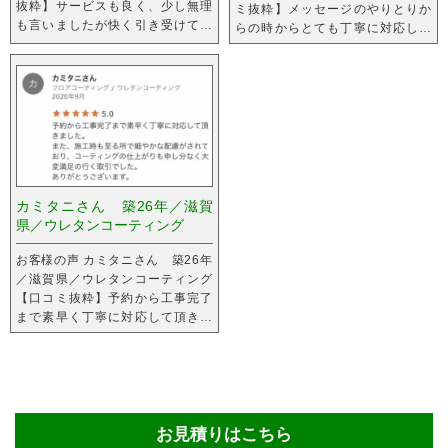
抜粋】サービスも良く、少し無理
ミ抜粋】メッセージのやりとりか
も言いましたが快く引き受けて頂
らの時からとても丁寧に対応して
き、気持ちよく引越しもできまし
くださり、説明もわかりやすく、
た^_^ 始めはネットで...
資料もお送りいただいて、安...
カミタニさん 築26年／滋賀
県／ウレタンコーティング
お客様の声 カミタニさん 築26年
／滋賀県／ウレタンコーティング
【口コミ抜粋】予約から工事完了
まで素早く丁寧に対応して頂きま
した。また、施工時も至る所で細
やかな配慮がされており、...
お見積りはこちら