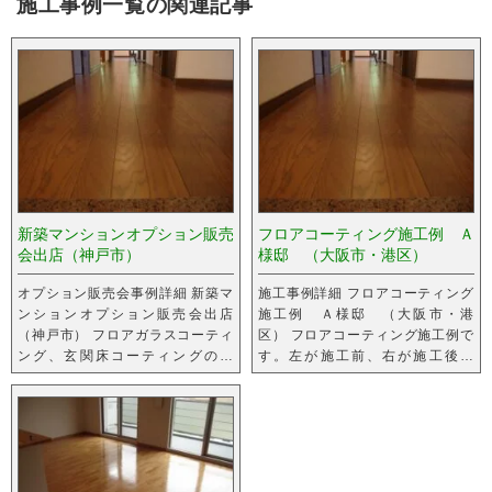
施工事例一覧の関連記事
新築マンションオプション販売
フロアコーティング施工例 Ａ
会出店（神戸市）
様邸 （大阪市・港区）
オプション販売会事例詳細 新築マ
施工事例詳細 フロアコーティング
ンションオプション販売会出店
施工例 Ａ様邸 （大阪市・港
（神戸市） フロアガラスコーティ
区） フロアコーティング施工例で
ング、玄関床コーティングの説
す。左が施工前、右が施工後で
明・販売しました。
す。 エリア大阪府大阪市港区施工
箇...