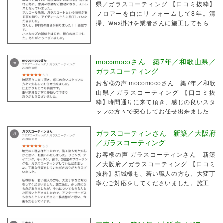
県／ガラスコーティング 【口コミ抜粋】
フロアーを白にリフォームして8年。清
掃、Wax掛けを業者さんに施工してもらっ
ても、2年経つと黒ずみ、再度業者さんに
依頼。回を重ねる毎に、家具の移動など億
劫になり、ストレスとなっていました。ア
イディー...
mocomocoさん 築7年／和歌山県／
ガラスコーティング
お客様の声 mocomocoさん 築7年／和歌
山県／ガラスコーティング 【口コミ抜
粋】時間通りに来て頂き、感じの良いスタ
ッフの方々で安心してお任せ出来ました。
仕上がりもとても綺麗です。重い家具を丁
寧に移動して下さりありがとうございまし
ガラスコーティンさん 新築／大阪府
た。
／ガラスコーティング
お客様の声 ガラスコーティンさん 新築
／大阪府／ガラスコーティング 【口コミ
抜粋】新城様も、若い職人の方も、大変丁
寧なご対応をしてくださいました。施工後
に、少し気になる点がありましたが、それ
についてもきちんとご回答いただきました
ので、アフターサービスもきちんとしてく
ださる工務店様...